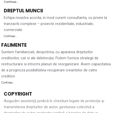
Continua …
DREPTUL MUNCII
Echipa noastra acorda, in mod curent consultanta, cu privire la
tranzactii complexe – proiecte rezidentiale, industriale,
comerciale.
Continua …
FALIMENTE
Suntem familiarizati, deopotriva, cu apararea drepturilor
creditorilor, cat si ale debitorului. Putem furniza strategii de
restructurare si intocmi planuri de reorganizare. Avem capacitatea
de a prognoza posibilitatea recuperarii creantelor de catre
creditori.
Continua …
COPYRIGHT
Asigurăm asistenţă juridică în chestiuni legate de protecţia şi
transmiterea drepturilor de autor, gestiunea colectivă a
drepturilor de autor, protecţia juridică a bazelor de date şi